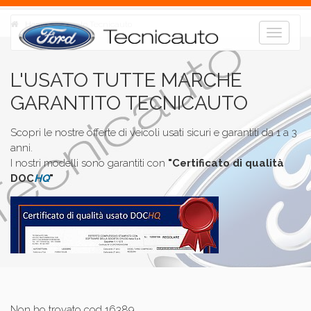
Home
L'usato Tecnicauto
Toggle
navigat
L'USATO TUTTE MARCHE
GARANTITO TECNICAUTO
Scopri le nostre offerte di veicoli usati sicuri e garantiti da 1 a 3
anni.
I nostri modelli sono garantiti con
"Certificato di qualità
DOC
HQ
"
Non ho trovato cod 16389