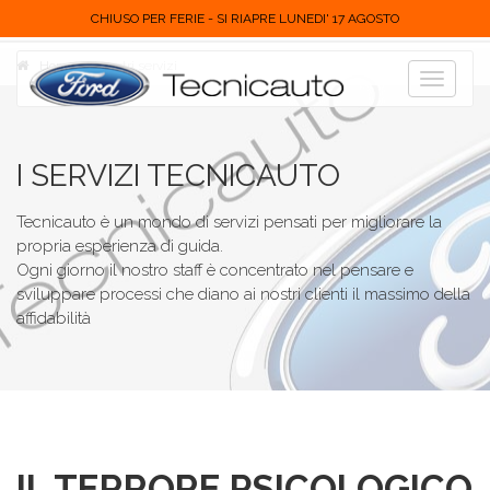
CHIUSO PER FERIE - SI RIAPRE LUNEDI' 17 AGOSTO
Home
I nostri servizi
Toggle
navigat
I SERVIZI TECNICAUTO
Tecnicauto è un mondo di servizi pensati per migliorare la
propria esperienza di guida.
Ogni giorno il nostro staff è concentrato nel pensare e
sviluppare processi che diano ai nostri clienti il massimo della
affidabilità
IL TERRORE PSICOLOGICO