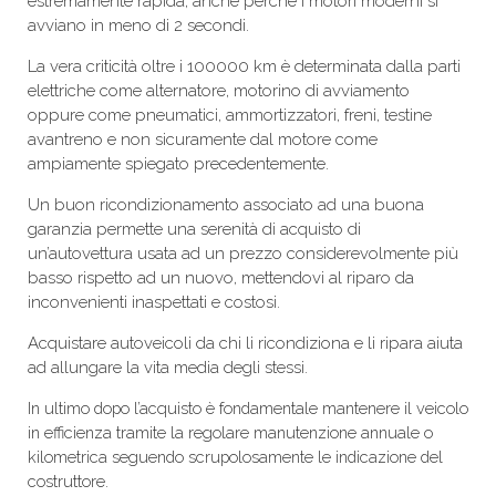
estremamente rapida, anche perché i motori moderni si
avviano in meno di 2 secondi.
La vera criticità oltre i 100000 km è determinata dalla parti
elettriche come alternatore, motorino di avviamento
oppure come pneumatici, ammortizzatori, freni, testine
avantreno e non sicuramente dal motore come
ampiamente spiegato precedentemente.
Un buon ricondizionamento associato ad una buona
garanzia permette una serenità di acquisto di
un’autovettura usata ad un prezzo considerevolmente più
basso rispetto ad un nuovo, mettendovi al riparo da
inconvenienti inaspettati e costosi.
Acquistare autoveicoli da chi li ricondiziona e li ripara aiuta
ad allungare la vita media degli stessi.
In ultimo dopo l’acquisto è fondamentale mantenere il veicolo
in efficienza tramite la regolare manutenzione annuale o
kilometrica seguendo scrupolosamente le indicazione del
costruttore.