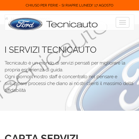
CHIUSO PER FERIE - SI RIAPRE LUNEDI' 17 AGOSTO
Home
I nostri servizi
Toggle
navigat
I SERVIZI TECNICAUTO
Tecnicauto è un mondo di servizi pensati per migliorare la
propria esperienza di guida.
Ogni giorno il nostro staff è concentrato nel pensare e
sviluppare processi che diano ai nostri clienti il massimo della
affidabilità
CARTA SERVIZI